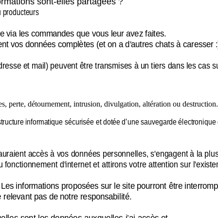
rmations sont-elles partagées ?
ou producteurs
ue via les commandes que vous leur avez faites.
ment vos données complètes (et on a d'autres chats à caresser :
resse et mail) peuvent être transmises à un tiers dans les cas s
, perte, détournement, intrusion, divulgation, altération ou destruction.
astructure informatique sécurisée et dotée d’une sauvegarde électronique
 auraient accès à vos données personnelles, s'engagent à la plus
u fonctionnement d'internet et attirons votre attention sur l'exis
u. Les informations proposées sur le site pourront être interr
e relevant pas de notre responsabilité.
elles sont les données auxquelles j’ai accès et