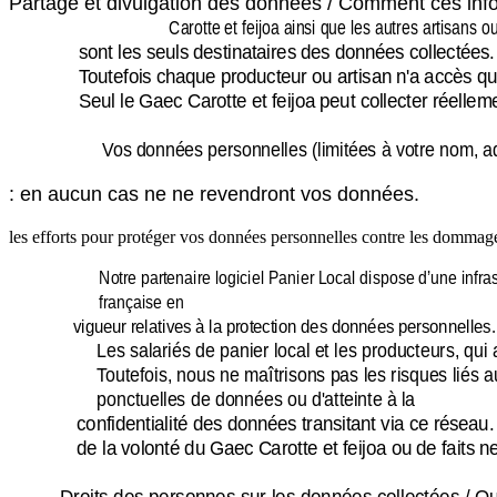
Partage et divulgation des données / Comment ces info
Carotte et feijoa ainsi que les autres artisans 
sont les seuls destinataires des données collectées.
Toutefois chaque producteur ou artisan n'a accès q
Seul le Gaec Carotte et feijoa peut collecter réelle
Vos données personnelles (limitées à votre nom, ad
: en aucun cas ne ne revendront vos données.
les efforts pour protéger vos données personnelles contre les dommages
Notre partenaire logiciel Panier Local dispose d’une infr
française en
vigueur relatives à la protection des données personnelles.
Les salariés de panier local et les producteurs, qui
Toutefois, nous ne maîtrisons pas les risques liés a
ponctuelles de données ou d'atteinte à la
confidentialité des données transitant via ce résea
de la volonté du Gaec Carotte et feijoa ou de faits n
Droits des personnes sur les données collectées / Qu