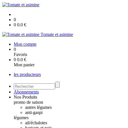
0
0
0.0
€
Tomate et asimine
Mon compte
0
Favoris
0
0.0
€
Mon panier
les producteurs
Abonnements
Nos Produits
promo de saison
autres légumes
anti-gaspi
légumes
ail/échalotes
haricots et pois