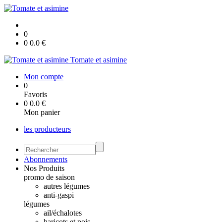
0
0
0.0
€
Tomate et asimine
Mon compte
0
Favoris
0
0.0
€
Mon panier
les producteurs
Abonnements
Nos Produits
promo de saison
autres légumes
anti-gaspi
légumes
ail/échalotes
haricots et pois