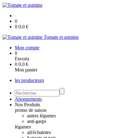
0
0
0.0
€
Tomate et asimine
Mon compte
0
Favoris
0
0.0
€
Mon panier
les producteurs
Abonnements
Nos Produits
promo de saison
autres légumes
anti-gaspi
légumes
ail/échalotes
haricots et pois