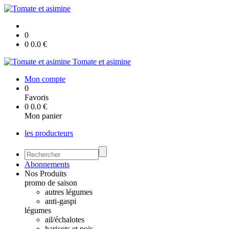
0
0
0.0
€
Tomate et asimine
Mon compte
0
Favoris
0
0.0
€
Mon panier
les producteurs
Abonnements
Nos Produits
promo de saison
autres légumes
anti-gaspi
légumes
ail/échalotes
haricots et pois