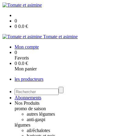
0
0
0.0
€
Tomate et asimine
Mon compte
0
Favoris
0
0.0
€
Mon panier
les producteurs
Abonnements
Nos Produits
promo de saison
autres légumes
anti-gaspi
légumes
ail/échalotes
haricots et pois