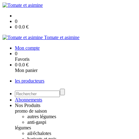
0
0
0.0
€
Tomate et asimine
Mon compte
0
Favoris
0
0.0
€
Mon panier
les producteurs
Abonnements
Nos Produits
promo de saison
autres légumes
anti-gaspi
légumes
ail/échalotes
haricots et pois