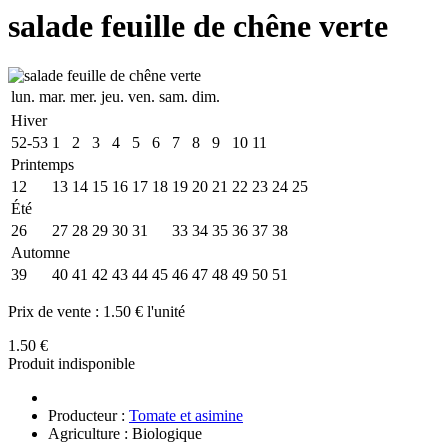
salade feuille de chêne verte
lun.
mar.
mer.
jeu.
ven.
sam.
dim.
Hiver
52-53
1
2
3
4
5
6
7
8
9
10
11
Printemps
12
13
14
15
16
17
18
19
20
21
22
23
24
25
Été
26
27
28
29
30
31
32
33
34
35
36
37
38
Automne
39
40
41
42
43
44
45
46
47
48
49
50
51
Prix de vente :
1.50 € l'unité
1.50 €
Produit indisponible
Producteur :
Tomate et asimine
Agriculture : Biologique