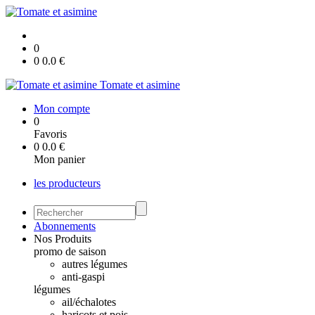
0
0
0.0
€
Tomate et asimine
Mon compte
0
Favoris
0
0.0
€
Mon panier
les producteurs
Abonnements
Nos Produits
promo de saison
autres légumes
anti-gaspi
légumes
ail/échalotes
haricots et pois