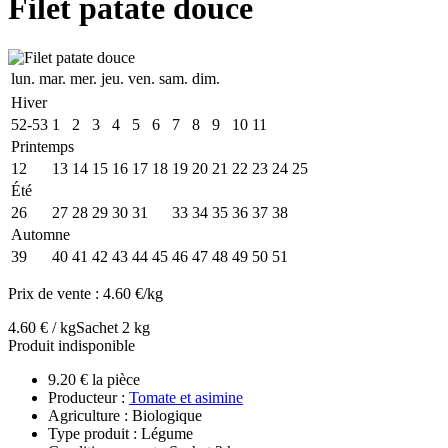
Filet patate douce
lun.
mar.
mer.
jeu.
ven.
sam.
dim.
Hiver
52-53
1
2
3
4
5
6
7
8
9
10
11
Printemps
12
13
14
15
16
17
18
19
20
21
22
23
24
25
Été
26
27
28
29
30
31
32
33
34
35
36
37
38
Automne
39
40
41
42
43
44
45
46
47
48
49
50
51
Prix de vente :
4.60 €/kg
4.60 € / kg
Sachet 2 kg
Produit indisponible
9.20 € la pièce
Producteur :
Tomate et asimine
Agriculture : Biologique
Type produit : Légume