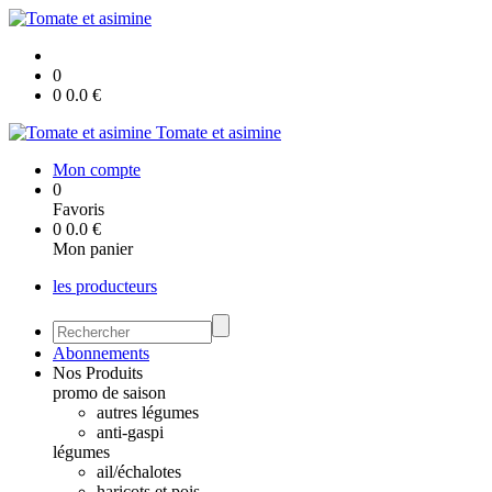
0
0
0.0
€
Tomate et asimine
Mon compte
0
Favoris
0
0.0
€
Mon panier
les producteurs
Abonnements
Nos Produits
promo de saison
autres légumes
anti-gaspi
légumes
ail/échalotes
haricots et pois