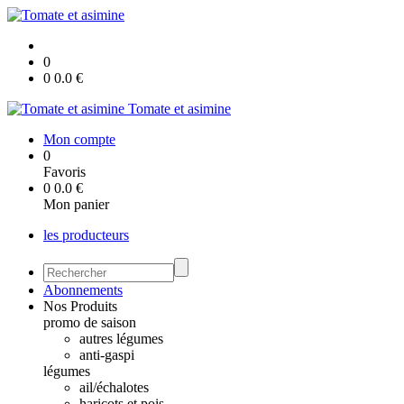
0
0
0.0
€
Tomate et asimine
Mon compte
0
Favoris
0
0.0
€
Mon panier
les producteurs
Abonnements
Nos Produits
promo de saison
autres légumes
anti-gaspi
légumes
ail/échalotes
haricots et pois