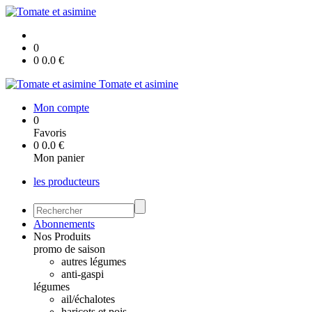
0
0
0.0
€
Tomate et asimine
Mon compte
0
Favoris
0
0.0
€
Mon panier
les producteurs
Abonnements
Nos Produits
promo de saison
autres légumes
anti-gaspi
légumes
ail/échalotes
haricots et pois