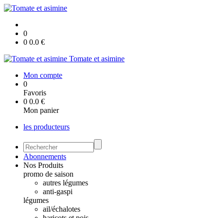
0
0
0.0
€
Tomate et asimine
Mon compte
0
Favoris
0
0.0
€
Mon panier
les producteurs
Abonnements
Nos Produits
promo de saison
autres légumes
anti-gaspi
légumes
ail/échalotes
haricots et pois