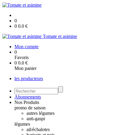
0
0
0.0
€
Tomate et asimine
Mon compte
0
Favoris
0
0.0
€
Mon panier
les producteurs
Abonnements
Nos Produits
promo de saison
autres légumes
anti-gaspi
légumes
ail/échalotes
haricots et pois